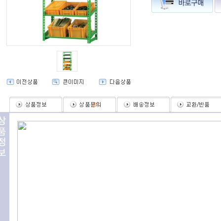
(
0
)