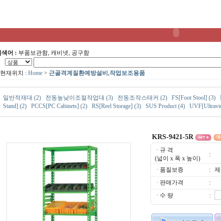
색어 :
부품보관함, 캐비넷, 공구함
현재위치 :
Home
>
근골격계질환예방설비,작업보조용품
일반적재대 (2)
전동높낮이조절작업대 (3)
전동조작스태커 (2)
FS[Foot Stool] (3)
Stand] (2)
PCCS[PC Cabinets] (2)
RS[Reel Storage] (3)
SUS Product (4)
UVF[Ultravio
KRS-9421-5R
· 규 격
:
(넓이 x 폭 x 높이)
· 품질보증
:
제
· 판매가격
:
· 수 량
: