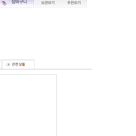
(
0
)